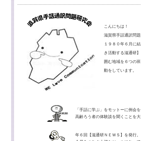
国際活動
機関誌
こんにちは！
滋賀県手話通訳問題
１９８０年６月に結
き活動する滋通研】
支
囲む地域を６つの班
支
動をしています。
「手話に学ぶ」をモットーに例会を
高齢ろう者の体験談を聞くことを大
年６回【滋通研ＮＥＷＳ】を発行。