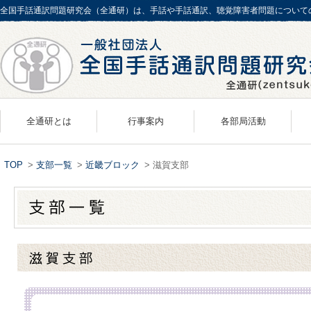
全国手話通訳問題研究会（全通研）は、手話や手話通訳、聴覚障害者問題について
全通研とは
行事案内
各部局活動
概要／歴史
組織案内
支
TOP
>
支部一覧
>
近畿ブロック
> 滋賀支部
会長あいさつ
事務局
事業報告／組織案内
N-Action
事務所案内
財務管理部
アクセスマップ
研究・活動推進部
情報広報部