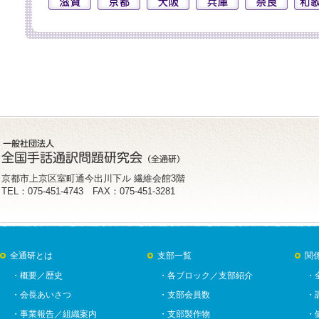
京都市上京区室町通今出川下ル 繊維会館3階
TEL：075-451-4743 FAX：075-451-3281
全通研とは
支部一覧
関
・概要／歴史
・各ブロック／支部紹介
・
・会長あいさつ
・支部会員数
・
・事業報告／組織案内
・支部製作物
・