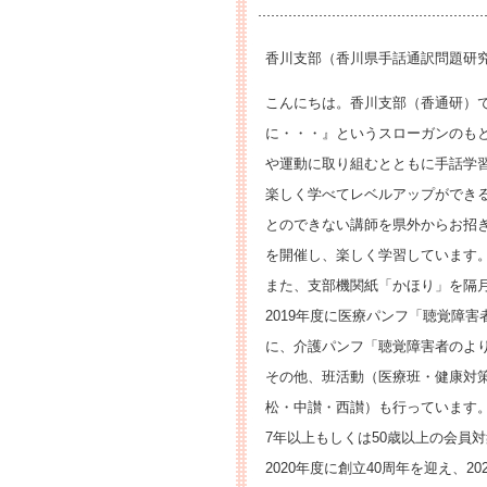
香川支部（香川県手話通訳問題研
こんにちは。香川支部（香通研）
に・・・』というスローガンのも
や運動に取り組むとともに手話学
楽しく学べてレベルアップができ
とのできない講師を県外からお招
を開催し、楽しく学習しています
また、支部機関紙「かほり」を隔
2019年度に医療パンフ「聴覚障
に、介護パンフ「聴覚障害者のよ
その他、班活動（医療班・健康対
松・中讃・西讃）も行っています
7年以上もしくは50歳以上の会員
2020年度に創立40周年を迎え、