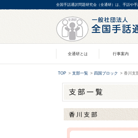
全国手話通訳問題研究会（全通研）は、手話や手
全通研とは
行事案内
概要／歴史
TOP
>
支部一覧
>
四国ブロック
> 香川支
会長あいさつ
事業報告／組織案内
事務所案内
アクセスマップ