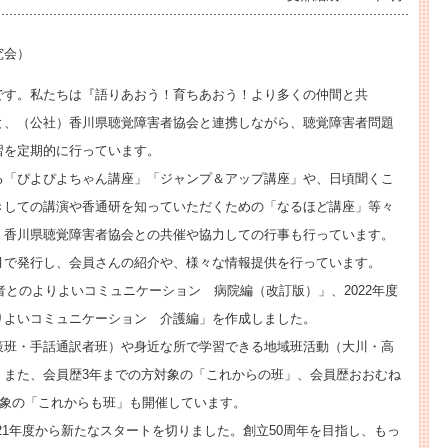
国際活動
近畿ブロック
究会）
機関誌
中国ブロック
です。私たちは『語りあおう！育ちあおう！より多くの仲間と共
四国ブロック
と、（公社）香川県聴覚障害者協会と連携しながら、聴覚障害者問題
九州ブロック
習を定期的に行っています。
る「ぴよぴよちゃん講座」「ジャンプ＆アップ講座」や、日頃聞くこ
支部会員数
きしての講演や香通研を知っていただくための「なるほど講座」等々
支部製作物
。香川県聴覚障害者協会との共催や協力しての行事も行っています。
月で発行し、会員さんの紹介や、様々な情報提供を行っています。
害者とのよりよいコミュニケーション 病院編（改訂版）」、2022年度
りよいコミュニケーション 介護編」を作成しました。
策班・手話通訳者班）や身近な所で学習できる地域班活動（大川・高
。また、会員歴3年までの方対象の「これからの班」、会員歴おおむね
対象の「これからも班」も開催しています。
2021年度から新たなスタートを切りました。創立50周年を目指し、もっ