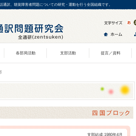
話通訳、聴覚障害者問題についての研究・運動を行う全国組織です。
各部局活動
支部活動
提言／資料
組織案内
支部一覧
部
事務局
北海道ブロック
N-Action
東北ブロック
財務管理部
関東ブロック
研究・活動推進部
北信越ブロック
情報広報部
東海ブロック
支部結成:1980年4月