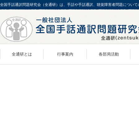
全国手話通訳問題研究会（全通研）は、手話や手話通訳、聴覚障害者問題について
全通研とは
行事案内
各部局活動
概要／歴史
組織案内
支
会長あいさつ
事務局
事業報告／組織案内
N-Action
事務所案内
財務管理部
アクセスマップ
研究・活動推進部
情報広報部