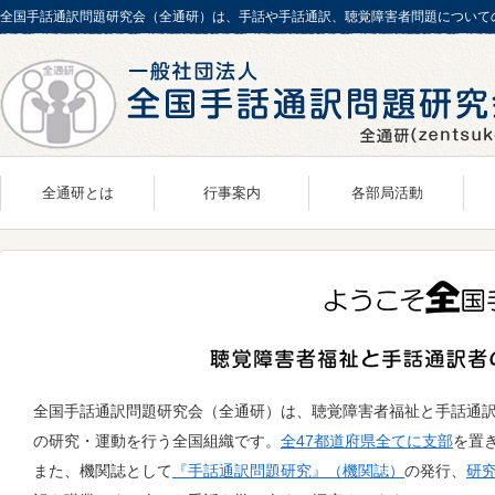
全国手話通訳問題研究会（全通研）は、手話や手話通訳、聴覚障害者問題について
全通研とは
行事案内
各部局活動
概要／歴史
組織案内
支
会長あいさつ
事務局
事業報告／組織案内
N-Action
事務所案内
財務管理部
全国手話通訳問題研究会（全通研）は、聴覚障害者福祉と手話通
アクセスマップ
研究・活動推進部
の研究・運動を行う全国組織です。
全47都道府県全てに支部
を置
また、機関誌として
『手話通訳問題研究』（機関誌）
情報広報部
の発行、
研