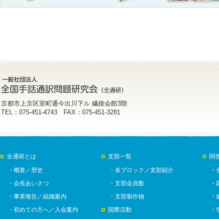
京都市上京区室町通今出川下ル 繊維会館3階
TEL：075-451-4743 FAX：075-451-3281
全通研とは
支部一覧
関
・概要／歴史
・各ブロック／支部紹介
・
・会長あいさつ
・支部会員数
・
・事業報告／組織案内
・支部製作物
・
・初めての方へ／入会案内
国際活動
・